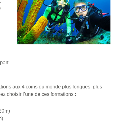
t
e
part.
rations aux 4 coins du monde plus longues, plus
z choisir l’une de ces formations :
 20m)
m)