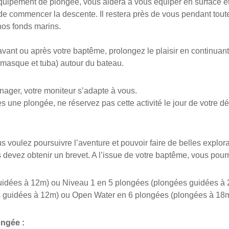
équipement de plongée, vous aidera à vous équiper en surface e
 de commencer la descente. Il restera près de vous pendant tout
nos fonds marins.
vant ou après votre baptême, prolongez le plaisir en continuant
, masque et tuba) autour du bateau.
nager, votre moniteur s’adapte à vous.
 une plongée, ne réservez pas cette activité le jour de votre dé
s voulez poursuivre l’aventure et pouvoir faire de belles explo
evez obtenir un brevet. A l’issue de votre baptême, vous pourre
idées à 12m) ou Niveau 1 en 5 plongées (plongées guidées à
s guidées à 12m) ou Open Water en 6 plongées (plongées à 18
ngée :