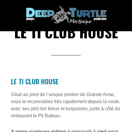
Passer
Passer
au
au
contenu
pied
LE TI CLUB HOUSE
principal
de
page
LE TI CLUB HOUSE
Situé au pied de l’unique ponton de Grande Anse,
vous le reconnaitrez très rapidement depuis la route,
avec ses jolis ton bleus et turquoises, juste à côté du
restaurant le Pti Bateau.
A peine quelques mètres à parcourir à pied pour